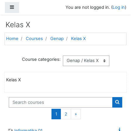
Skip to main content
Side panel
You are not logged in. (
Log in
)
Kelas X
Home
Courses
Genap
Kelas X
Course categories:
Kelas X
Search courses
Search
(current)
Next
1
2
»
Informatika 01